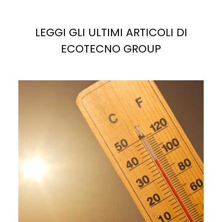
La
luce solare
è la fonte più abbondante di energia
potenziale sul pianeta. Se sfruttata correttamente,
potrebbe facilmente soddisfare, e superare, la
domanda di elettricità attuale e futura.
29
LUG
Efficientamento energetico
|
Fotovoltaico