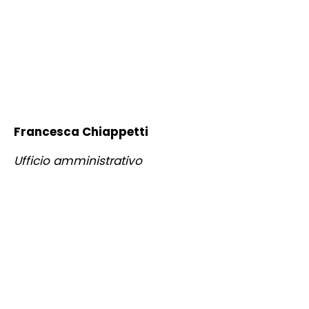
Francesca Chiappetti
Ufficio amministrativo
LEGGI GLI ULTIMI ARTICOLI DI
ECOTECNO GROUP