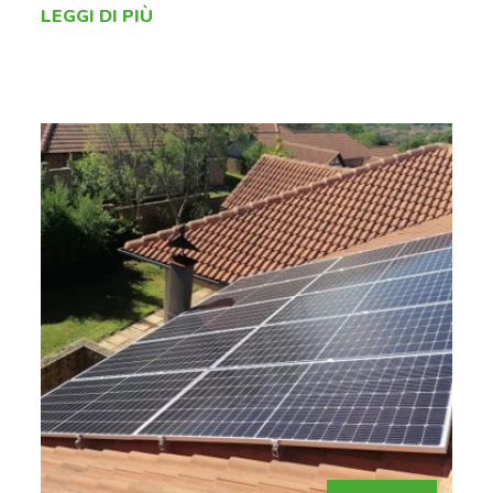
01
LUG
Fotovoltaico
|
Risparmio energetico
Estate e fotovoltaico: perchè