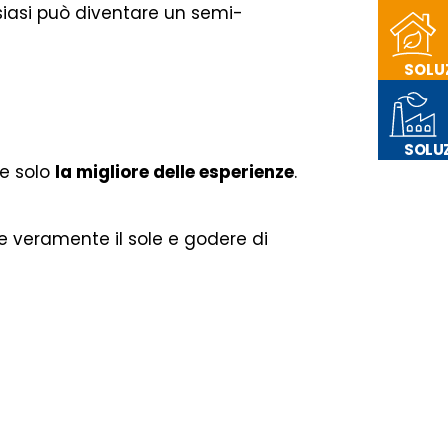
ualsiasi può diventare un semi-
SOLU
LA T
SOLUZ
ce solo
la migliore delle esperienze
.
LA TU
are veramente il sole e godere di