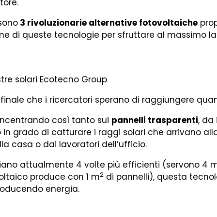
tore.
 sono
3 rivoluzionarie alternative fotovoltaiche
prop
e di queste tecnologie per sfruttare al massimo la 
o finale che i ricercatori sperano di raggiungere quan
oncentrando così tanto sui
pannelli trasparenti
, da
in grado di catturare i raggi solari che arrivano alla
lla casa o dai lavoratori dell’ufficio.
 siano attualmente 4 volte più efficienti (servono 4 
2
voltaico produce con 1 m
di pannelli), questa tecno
roducendo energia.