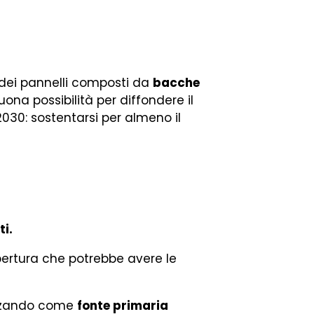
o dei pannelli composti da
bacche
buona possibilità per diffondere il
l 2030: sostentarsi per almeno il
ti.
opertura che potrebbe avere le
lizzando come
fonte primaria