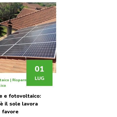
a
nda
01
LUG
taico
|
Risparmio
ico
e e fotovoltaico:
è il sole lavora
o favore