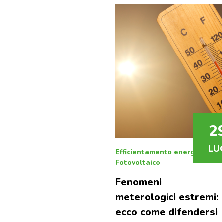
po
2
LU
Efficientamento energetico
|
Fotovoltaico
Fenomeni
meterologici estremi:
ecco come difendersi