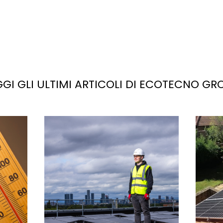
GGI GLI ULTIMI ARTICOLI DI ECOTECNO GR
La
luce solare
è la fonte più abbondante di energi
potenziale sul pianeta. Se sfruttata correttamente,
trebbe facilmente soddisfare, e superare, la doma
di elettricità attuale e futura.