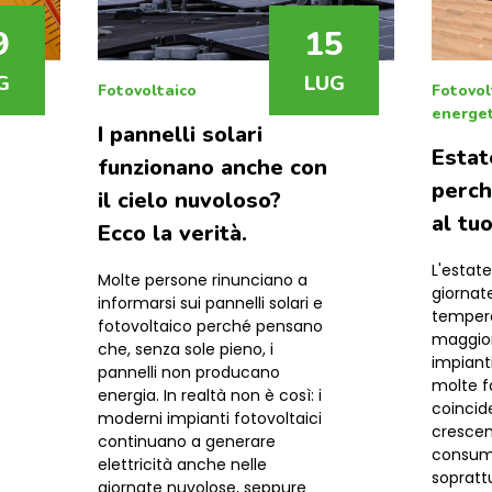
9
15
G
LUG
Fotovoltaico
Fotovol
energet
I pannelli solari
Estat
funzionano anche con
perch
il cielo nuvoloso?
al tu
Ecco la verità.
L'estate
Molte persone rinunciano a
giornate
informarsi sui pannelli solari e
tempera
fotovoltaico perché pensano
maggiore
che, senza sole pieno, i
impianti
pannelli non producano
molte f
energia. In realtà non è così: i
coincid
moderni impianti fotovoltaici
crescen
continuano a generare
consumi
elettricità anche nelle
sopratt
giornate nuvolose, seppure