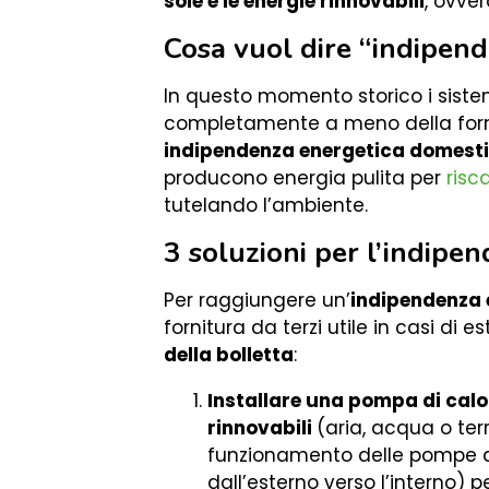
sole e le energie rinnovabili
, ovver
Cosa vuol dire “indipen
In questo momento storico i sistemi
completamente a meno della forn
indipendenza energetica domest
producono energia pulita per
risc
tutelando l’ambiente.
3 soluzioni per l’indipe
Per raggiungere un’
indipendenza 
fornitura da terzi utile in casi d
della bolletta
:
Installare una pompa di calo
rinnovabili
(aria, acqua o terr
funzionamento delle pompe di
dall’esterno verso l’interno)