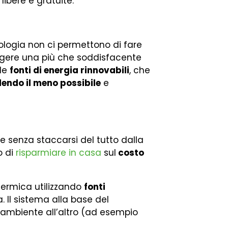
 libere e gratuite.
cnologia non ci permettono di fare
gere una più che soddisfacente
lle
fonti di energia rinnovabili
, che
endo il meno possibile
e
 senza staccarsi del tutto dalla
o di
risparmiare in casa
sul
costo
termica utilizzando
fonti
a. Il sistema alla base del
ambiente all’altro (ad esempio