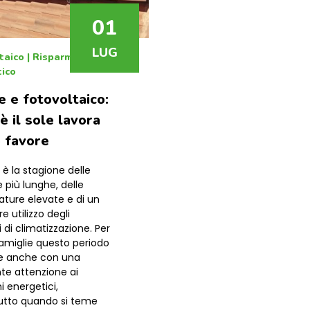
01
LUG
taico
|
Risparmio
ico
e e fotovoltaico:
è il sole lavora
o favore
 è la stagione delle
 più lunghe, delle
ture elevate e di un
 utilizzo degli
 di climatizzazione. Per
amiglie questo periodo
e anche con una
te attenzione ai
 energetici,
utto quando si teme