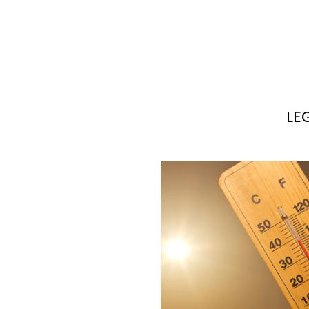
LE
po