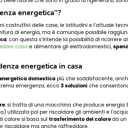
o delle risorse che sono in grado di rigenerarsi, sono
denza energetica”?
 costruttivi delle case, le latitudini e l’attuale te
itura di energia, ma è comunque possibile raggiun
ica
: con questa s’intende la possibilità di ricorrere a
aldare casa
e alimentare gli elettrodomestici,
spend
ndenza energetica in casa
energetica domestica
più che soddisfacente, anche
i estrema emergenza, ecco
3 soluzioni
che consenton
re
:
si tratta di una macchina che produce energia 
a) utilizzata poi per riscaldare gli ambienti e l’acqu
 calore si basa sul
trasferimento del calore
da un 
 per riscaldare ma anche raffreddare.