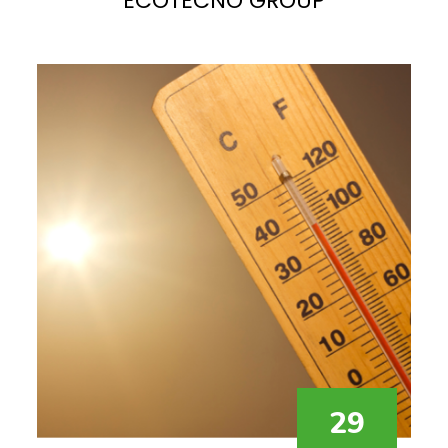
ECOTECNO GROUP
La
luce solare
è la fonte più abbondante di energia
potenziale sul pianeta. Se sfruttata correttamente,
potrebbe facilmente soddisfare, e superare, la
domanda di elettricità attuale e futura.
29