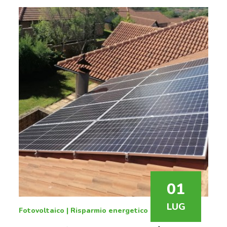
01
LUG
Fotovoltaico
|
Risparmio energetico