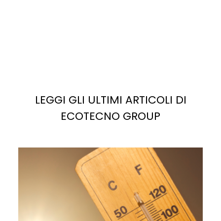
LEGGI GLI ULTIMI ARTICOLI DI
ECOTECNO GROUP
La
luce solare
è la fonte più abbondante di energia
potenziale sul pianeta. Se sfruttata correttamente,
potrebbe facilmente soddisfare, e superare, la
domanda di elettricità attuale e futura.