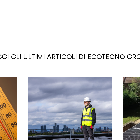
GGI GLI ULTIMI ARTICOLI DI ECOTECNO GR
La
luce solare
è la fonte più abbondante di energi
potenziale sul pianeta. Se sfruttata correttamente,
trebbe facilmente soddisfare, e superare, la doma
di elettricità attuale e futura.