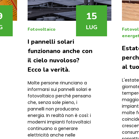
9
15
G
LUG
Fotovoltaico
Fotovol
energet
I pannelli solari
Estat
funzionano anche con
perch
il cielo nuvoloso?
al tu
Ecco la verità.
L'estate
Molte persone rinunciano a
giornate
informarsi sui pannelli solari e
tempera
fotovoltaico perché pensano
maggiore
che, senza sole pieno, i
impianti
pannelli non producano
molte f
energia. In realtà non è così: i
coincid
moderni impianti fotovoltaici
crescen
continuano a generare
consumi
elettricità anche nelle
sopratt