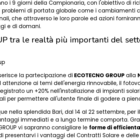
no i 9 giorni della Campionaria, con l'obiettivo di ri
di problemi di portata globale come i cambiamenti cl
nali, che attraverso le loro parole ed azioni fornirann
ggi e di domani.
a le realtà più importanti del setto
nserisce la partecipazione di
ECOTECNO GROUP
alla
attenzione ai temi dell'energia rinnovabile, il fotovo
 registrato un +20% nell'installazione di impianti sola
 per permettere all'utente finale di godere a pieno
e nella splendida Bari, dal 14 al 22 settembre, per il
antaggi immediati e a lungo termine comporta. Gra
 GROUP vi sapranno consigliare le
forme di efficien
presentarvi i vantaggi del Contratti Solare e dell