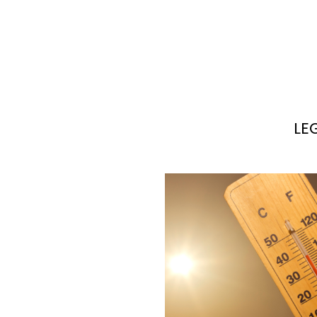
LE
po