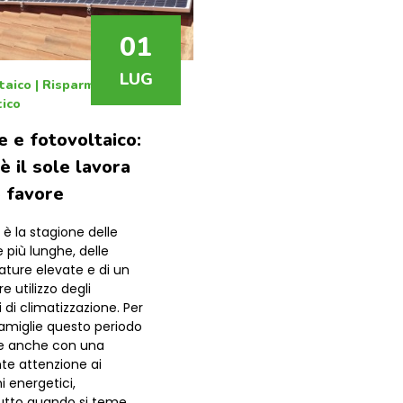
01
LUG
taico
|
Risparmio
ico
e e fotovoltaico:
è il sole lavora
o favore
 è la stagione delle
 più lunghe, delle
ture elevate e di un
 utilizzo degli
 di climatizzazione. Per
amiglie questo periodo
e anche con una
te attenzione ai
 energetici,
utto quando si teme