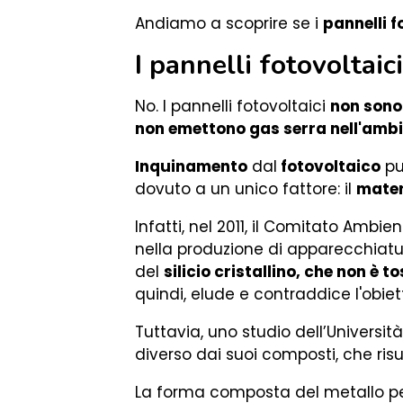
Andiamo a scoprire se i
pannelli f
I pannelli fotovoltai
No. I pannelli fotovoltaici
non sono
non emettono gas serra nell'amb
Inquinamento
dal
fotovoltaico
pu
dovuto a un unico fattore: il
mater
Infatti, nel 2011, il Comitato Amb
nella produzione di apparecchiatu
del
silicio cristallino, che non è
quindi, elude e contraddice l'obiett
Tuttavia, uno studio dell’Univers
diverso dai suoi composti, che ris
La forma composta del metallo p