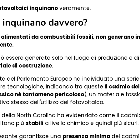
otovoltaici inquinano
veramente.
ci inquinano davvero?
 alimentati da combustibili fossili, non generano
iente.
ò essere generato solo nel luogo di produzione e d
iale di costruzione
.
iente del Parlamento Europeo ha individuato una serie
re tecnologiche, indicando tra queste il
cadmio dei 
 tossico né tantomeno pericoloso
), un materiale toss
ivo stesso dell'utilizzo del fotovoltaico.
ità della North Carolina ha evidenziato come il cadm
ultano più
stabili
a livello chimico e quindi più sicuri.
esante garantisce una
presenza minima
del cadmi