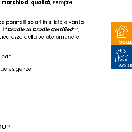
l
marchio di qualità
, sempre
pannelli solari in silicio e vanta
, il “
Cradle to Cradle Certified
™”,
 sicurezza della salute umana e
SOLU
LA T
riodo.
SOLUZ
tue esigenze.
LA TU
OUP