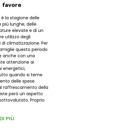
o favore
 è la stagione delle
 più lunghe, delle
ture elevate e di un
 utilizzo degli
 di climatizzazione. Per
amiglie questo periodo
e anche con una
te attenzione ai
 energetici,
utto quando si teme
nto delle spese
al raffrescamento della
siste però un aspetto
sottovalutato. Proprio
DI PIÙ