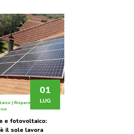
a
nda
01
LUG
taico
|
Risparmio
ico
e e fotovoltaico:
è il sole lavora