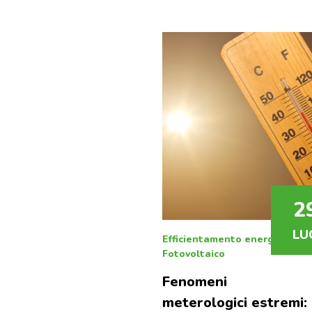
po
2
LU
Efficientamento energetico
|
Fotovoltaico
Fenomeni
meterologici estremi: