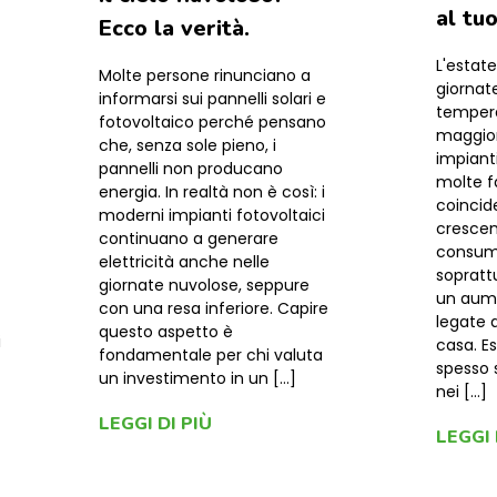
al tu
Ecco la verità.
L'estate
Molte persone rinunciano a
giornate
informarsi sui pannelli solari e
tempera
fotovoltaico perché pensano
maggiore
che, senza sole pieno, i
impianti
pannelli non producano
molte f
energia. In realtà non è così: i
coincid
moderni impianti fotovoltaici
crescen
continuano a generare
consumi
elettricità anche nelle
sopratt
giornate nuvolose, seppure
un aume
con una resa inferiore. Capire
legate 
questo aspetto è
i
casa. E
fondamentale per chi valuta
spesso 
un investimento in un […]
nei […]
LEGGI DI PIÙ
LEGGI 