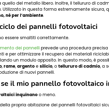
a quello del metallo libero. Inoltre, il tellururo di cad
. Utilizzato in questa forma estremamente sicura, q
mo, né per l’ambiente
.
ciclo dei pannelli fotovoltaici
ono essere smaltiti correttamente.
imento dei pannelli
prevede una procedura precisa p
i e per ottimizzare il recupero dei materiali riciclabi
ilando un modulo apposito. In questo modo, è possib
o
,
rame
,
argento
e
silicio
, o
tellururo di cadmio
, a 
oduzione di nuovi pannelli.
se il mio pannello fotovoltaico 
voltaici inquinano
o meno.
 della propria abitazione dei pannelli fotovoltaici sic