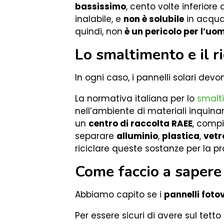
bassissimo
, cento volte inferiore 
inalabile, e
non è solubile
in acqua
quindi, non
è un pericolo per l’uo
Lo smaltimento e il ri
In ogni caso, i pannelli solari dev
La normativa italiana per lo
smalt
nell’ambiente di materiali inquinant
un
centro di raccolta RAEE
, comp
separare
alluminio
,
plastica
,
vetr
riciclare queste sostanze per la pr
Come faccio a sapere 
Abbiamo capito se i
pannelli foto
Per essere sicuri di avere sul tetto