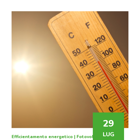
La
luce solare
è la fonte più abbondante di energia
potenziale sul pianeta. Se sfruttata correttamente,
potrebbe facilmente soddisfare, e superare, la
domanda di elettricità attuale e futura.
29
LUG
Efficientamento energetico
|
Fotovoltaico