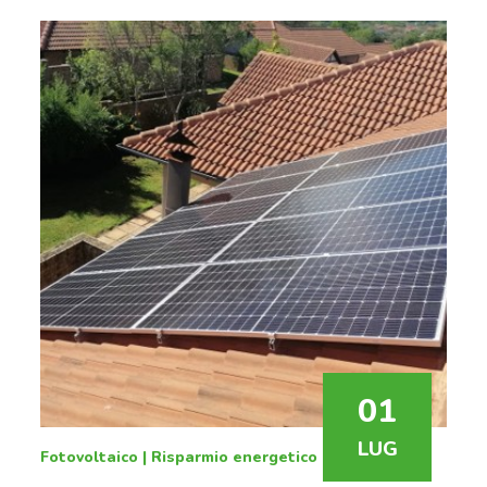
01
LUG
Fotovoltaico
|
Risparmio energetico