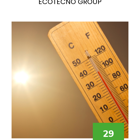
ECOTECNO GROUP
La
luce solare
è la fonte più abbondante di energia
potenziale sul pianeta. Se sfruttata correttamente,
potrebbe facilmente soddisfare, e superare, la
domanda di elettricità attuale e futura.
29