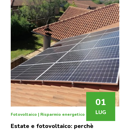
01
LUG
Fotovoltaico
|
Risparmio energetico
Estate e fotovoltaico: perchè