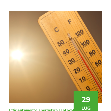
La
luce solare
è la fonte più abbondante di energia
potenziale sul pianeta. Se sfruttata correttamente,
potrebbe facilmente soddisfare, e superare, la
domanda di elettricità attuale e futura.
29
LUG
Efficientamento energetico
|
Fotovoltaico