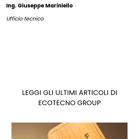
Ing. Giuseppe Mariniello
Ufficio tecnico
LEGGI GLI ULTIMI ARTICOLI DI
ECOTECNO GROUP
La
luce solare
è la fonte più abbondante di energia
potenziale sul pianeta. Se sfruttata correttamente,
potrebbe facilmente soddisfare, e superare, la
domanda di elettricità attuale e futura.