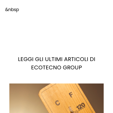
&nbsp
LEGGI GLI ULTIMI ARTICOLI DI
ECOTECNO GROUP
La
luce solare
è la fonte più abbondante di energia
potenziale sul pianeta. Se sfruttata correttamente,
potrebbe facilmente soddisfare, e superare, la
domanda di elettricità attuale e futura.