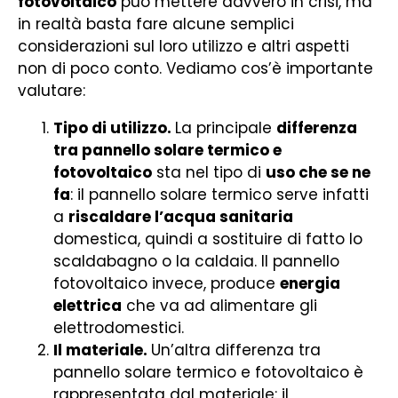
fotovoltaico
può mettere davvero in crisi, ma
in realtà basta fare alcune semplici
considerazioni sul loro utilizzo e altri aspetti
non di poco conto. Vediamo cos’è importante
valutare:
Tipo di utilizzo.
La principale
differenza
tra pannello solare termico e
fotovoltaico
sta nel tipo di
uso che se ne
fa
: il pannello solare termico serve infatti
a
riscaldare l’acqua sanitaria
domestica, quindi a sostituire di fatto lo
scaldabagno o la caldaia. Il pannello
fotovoltaico invece, produce
energia
elettrica
che va ad alimentare gli
elettrodomestici.
Il materiale.
Un’altra differenza tra
pannello solare termico e fotovoltaico è
rappresentata dal materiale: il