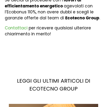
Se decidi di procedere con i
lavori di
efficientamento energetico
agevolati con
l’Ecobonus 110%, non avere dubbi e scegli le
garanzie offerte dal team di
Ecotecno Group
.
Contattaci
per ricevere qualsiasi ulteriore
chiarimento in merito!
LEGGI GLI ULTIMI ARTICOLI DI
ECOTECNO GROUP
La
luce solare
è la fonte più abbondante di energia
potenziale sul pianeta. Se sfruttata correttamente,