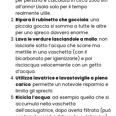
per persona è calcolata in circa 2500 litri
all’anno! Usala solo per il tempo
realmente utile.
Ripara il rubinetto che gocciola
: una
piccola goccia si somma a tutte le altre
per uno spreco davvero enorme.
Lava le verdure lasciandole a mollo
: non
lasciarle sotto l’acqua che scorre ma
mettile in una vaschetta (con il
bicarbonato per igienizzarle) e poi
risciacqua velocemente con un getto
d’acqua.
Utilizza lavatrice e lavastoviglie a pieno
carico
: permette un notevole risparmio e
limita gli sprechi.
Ricicla l’acqua
: ad esempio quella che si
accumula nella vaschetta
dell’asciugatrice, dopo averla filtrata (può