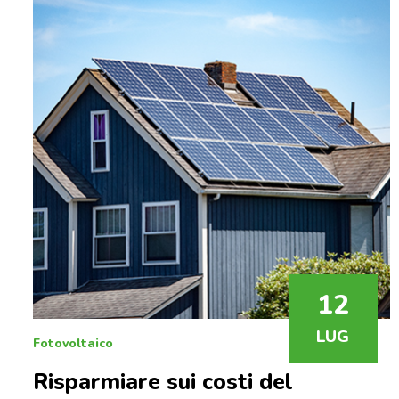
12
LUG
Fotovoltaico
Risparmiare sui costi del