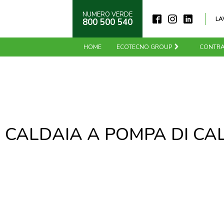
NUMERO VERDE
LA
800 500 540
HOME
ECOTECNO GROUP
CONTRA
:
CALDAIA A POMPA DI CA