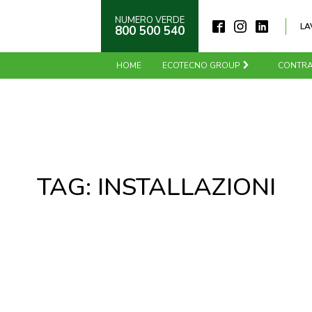
NUMERO VERDE
LA
800 500 540
HOME
ECOTECNO GROUP
CONTRA
TAG:
INSTALLAZIONI