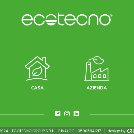
CASA
AZIENDA
2024 - ECOTECNO GROUP S.R.L. - P.IVA/C.F. : 05005841217
design by